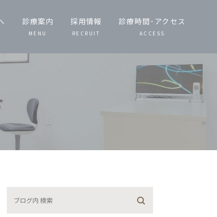
へ
診療案内
採用情報
診療時間･アクセス
MENU
RECRUIT
ACCESS
一般歯科・小児
歯科
歯周病治療
予防治療・定期
検診
噛み合わせ治療
矯正歯科
義歯（入れ歯）