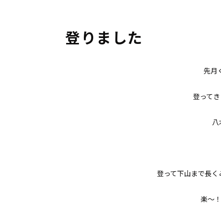
登りました
先月く
登ってき
八
登って下山まで長く
楽〜