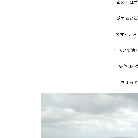
道のりはゴ
落ちると崖
ですが、片
くらいで辿
景色はか
ちょっと