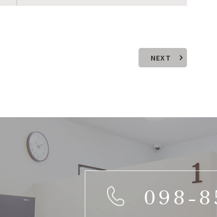
NEXT
098-8