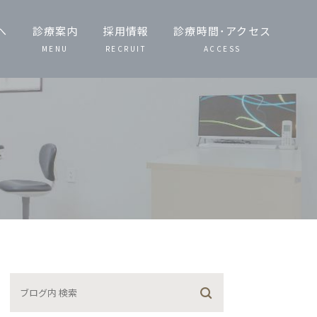
へ
診療案内
採用情報
診療時間･アクセス
MENU
RECRUIT
ACCESS
一般歯科・小児
歯科
歯周病治療
予防治療・定期
検診
噛み合わせ治療
矯正歯科
義歯（入れ歯）