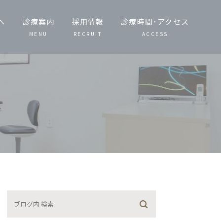
へ
診療案内
採用情報
診療時間･アクセス
MENU
RECRUIT
ACCESS
一般歯科・小児
歯科
歯周病治療
予防治療・定期
検診
噛み合わせ治療
矯正歯科
義歯（入れ歯）