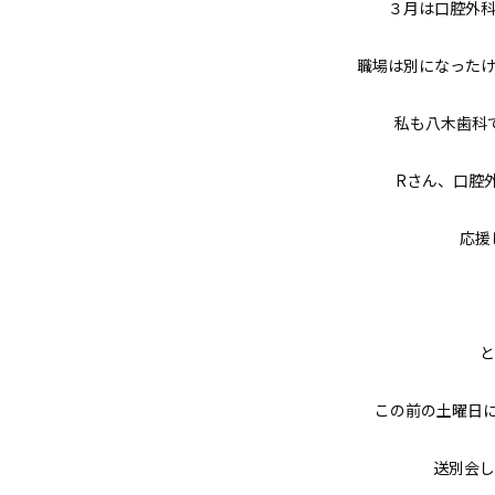
３月は口腔外
職場は別になった
私も八木歯科
Rさん、口腔
応援
と
この前の土曜日
送別会し