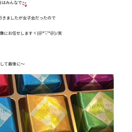
後はみんなで
行きましたが女子会だったので
にお任せしますヾ(＠°▽°＠)ﾉ笑
して最後に〜