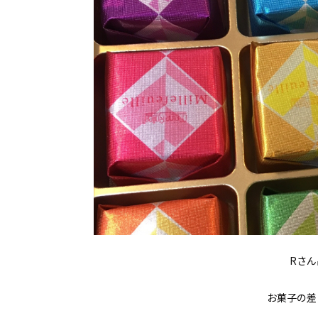
Rさ
お菓子の差