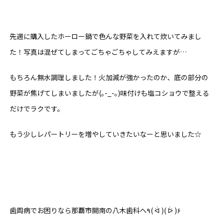
先週に購入したホーロー鍋で色んな野菜を入れて炊いてみまし
た！写真は混ぜてしまってごちゃごちゃしてみえますが…
もちろん無水調理しました！火加減が強かったのか、底の部分の
野菜が焦げてしまいましたが(｡-_-｡)味付けも塩コショウで整える
だけでラクです。
もう少しレパートリーを増やしていきたいなーと思いました☆
歯周病でお困りなら那覇市開南の八木歯科へ٩( ᐛ )( ᐖ )۶