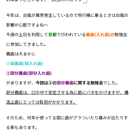
今年は、台風が異常発生しているので飛行機に乗るときは台風の
影響が心配ですよね〜
今週の土日を利用して
京都
で行われている
義歯(入れ歯)の
勉強会
に参加してきました。
義歯は大まかに
①総義歯(総入れ歯)
②部分義歯(部分入れ歯)
がありますが、
今回は②の
部分義歯
に関する勉強会
でした。
部分義歯は、口の中で安定させる為に歯にバネをかけますが、構
造上歯にとっては負担がかかります。
そのため、何年か使ってる間に歯がグラついたり痛みが出たりす
る事もあります。