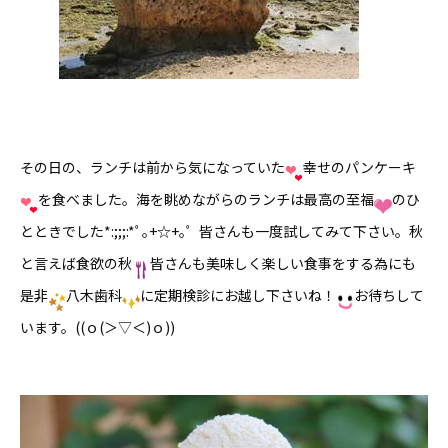
その日の、ランチは前から気になっていた
幸せのパンケーキ
を食べました。海を眺めながらのランチは最高の至福
のひ
とときでした*:;;;:*ﾟ｡+☆+｡ﾟ 皆さんも一度試してみて下さい。秋
と言えば食欲の秋
皆さんも美味しく楽しい食事をする為にも
是非
八木歯科
に定期検診にお越し下さいね！
お待ちして
います。((ｏ(＞▽＜)ｏ))