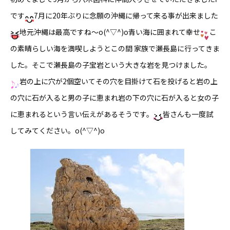
です
7月に20年ぶりに念願の沖縄に帰って来る事が出来ました
地元沖縄は最高ですね〜o(^▽^)o青い海に囲まれて
幸せ
こ
の素晴らしい海を満喫しようと
この間 家族で瀬長島に行ってきま
した。そこで瀬長島の子宝岩という大きな岩を見つけました。
岩の上に穴が2個空いてその穴を目掛けて石を投げると岩の上
の穴に石が入ると男の子に恵まれ岩の下の穴に石が入ると女の子
に恵まれるという言い伝えがあるそうです。
皆さんも一度試
してみてください。o(^▽^)o