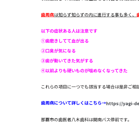
歯周病
は知らず知らずの内に進行する事も多く、
以下の症状ある人は注意です
①歯磨きしてて血が出る
②口臭が気になる
③歯が動いてきた気がする
④以前よりも硬いものが噛めなくなってきた
これらの項目に一つでも該当する場合は是非ご相
歯周病について詳しくはこちら→
https://yagi-de
那覇市の歯医者八木歯科は開南バス停前です。