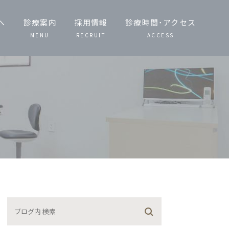
へ
診療案内
採用情報
診療時間･アクセス
MENU
RECRUIT
ACCESS
一般歯科・小児
歯科
歯周病治療
予防治療・定期
検診
噛み合わせ治療
矯正歯科
義歯（入れ歯）