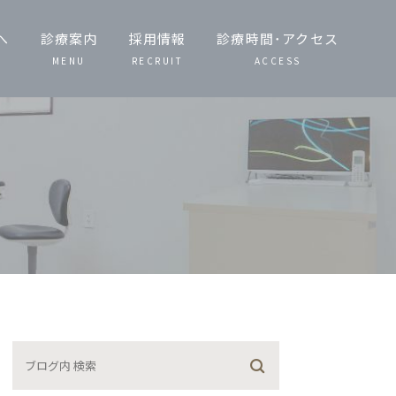
へ
診療案内
採用情報
診療時間･アクセス
MENU
RECRUIT
ACCESS
一般歯科・小児
歯科
歯周病治療
予防治療・定期
検診
噛み合わせ治療
矯正歯科
義歯（入れ歯）