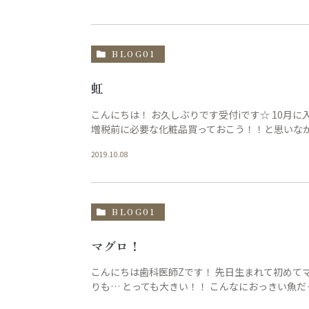
BLOG01
虹
こんにちは！ お久しぶりです受付iです☆ 10月
増税前に必要な化粧品買っておこう！！と思いながら
2019.10.08
BLOG01
マグロ！
こんにちは歯科医師Zです！ 先日生まれて初めて
りも… とっても大きい！！ こんなにおっきい魚だっ