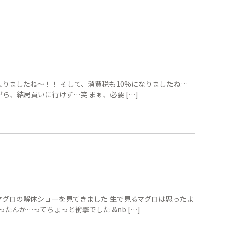
に入りましたね〜！！ そして、消費税も10%になりましたね…
、結局買いに行けず…笑 まぁ、必要 […]
マグロの解体ショーを見てきました 生で見るマグロは思ったよ
たんか…ってちょっと衝撃でした &nb […]