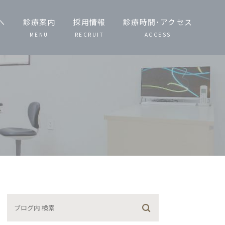
へ
診療案内
採用情報
診療時間･アクセス
MENU
RECRUIT
ACCESS
一般歯科・小児
歯科
歯周病治療
予防治療・定期
検診
噛み合わせ治療
矯正歯科
義歯（入れ歯）