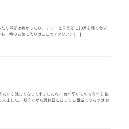
ったり昼間は暑かったり、 アッ！と言う間に10月も残りわず
でも一番のお気に入りはここのイタリアン […]
最近 だいぶ涼しくなって来ましたね。 毎年早いもので今年も 後
来ました。 残念ながら最終日とあって お目当てのものは 終