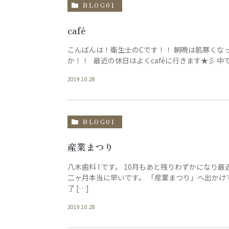
BLOG01
café
こんばんは！衛生士のCです！！ 朝晩は肌寒くな
か！！ 最近の休日はよくcaféに行きます★彡 中
2019.10.28
BLOG01
産業まつり
八木歯科 I です。 10月もあと残りわずかになり
二ヶ月本当に早いです。 「産業まつり」へ出かけて
了 […]
2019.10.28