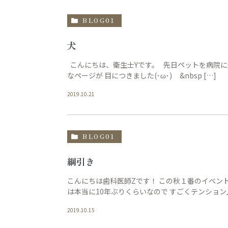
BLOG01
犬
こんにちは、衛生士Yです。 先日ペットを病院に
なページが 目につきました(･ω･) &nbsp […]
2019.10.21
BLOG01
綱引き
こんにちは歯科医師Zです！ この秋１番のイベン
は本当に10年ぶりくらいなので すごくテンション
2019.10.15