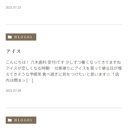
2021.07.25
BLOG01
アイス
こんにちは！ 八木歯科 受付iです 少しずつ暑くなってきてますね
アイスが恋しくなる時期… 仕事帰りにアイスを買って帰る日が増
えてきそうな予感笑 食べ過ぎに気をつけたいと思います☆ ↑店
内は閉まっ […]
2021.07.09
BLOG01