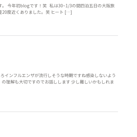
 今年初blogです！笑 私は30~1/3の間四泊五日の大阪旅
0度近くありました。笑 ヒート […]
ろそろインフルエンザが流行しそうな時期ですね感染しないよう
」の理解も大切ですのでお話しします 少し難しいかもしれま