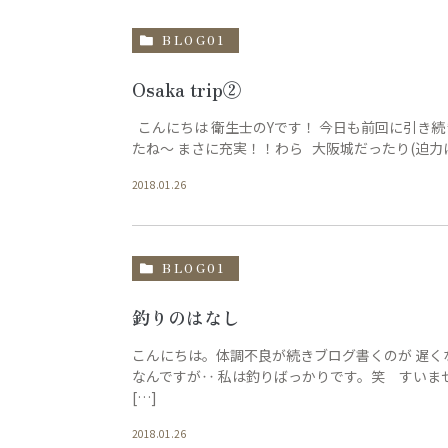
BLOG01
Osaka trip②
こんにちは 衛生士のYです！ 今日も前回に引き
たね〜 まさに充実！！わら 大阪城だったり(迫力に
2018.01.26
BLOG01
釣りのはなし
こんにちは。体調不良が続きブログ書くのが 遅く
なんですが‥ 私は釣りばっかりです。笑 すいま
[…]
2018.01.26