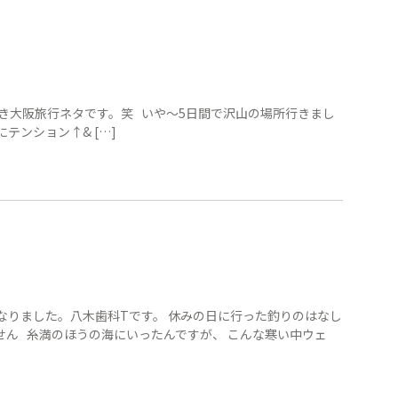
続き大阪旅行ネタです。笑 いや〜5日間で沢山の場所行きまし
テンション↑& […]
なりました。八木歯科Tです。 休みの日に行った釣りのはなし
せん 糸満のほうの海にいったんですが、 こんな寒い中ウェ