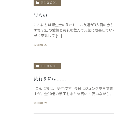
BLOG01
宝もの
こんにちは衛生士のRです！ お友達が3人目の赤
すね 沢山の愛情と母乳を飲んで元気に成長してい
早く卒乳して […]
2018.01.29
BLOG01
流行りには……
こんにちは、受付iです 今日はジュンク堂まで散
すが、全10巻の漫画をまとめ買い！ 買いながら、
2018.01.26