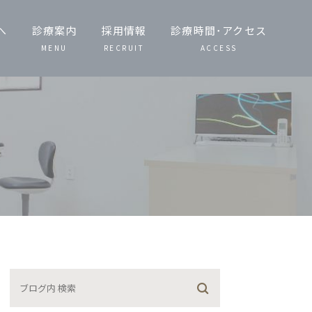
へ
診療案内
採用情報
診療時間･アクセス
MENU
RECRUIT
ACCESS
一般歯科・小児
歯科
歯周病治療
予防治療・定期
検診
噛み合わせ治療
矯正歯科
義歯（入れ歯）