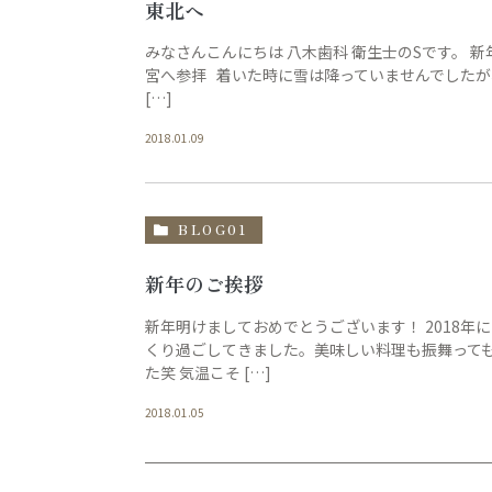
東北へ
みなさんこんにちは 八木歯科 衛生士のSです。 
宮へ参拝 着いた時に雪は降っていませんでした
[…]
2018.01.09
BLOG01
新年のご挨拶
新年明けましておめでとうございます！ 2018年
くり過ごしてきました。美味しい料理も振舞って
た笑 気温こそ […]
2018.01.05