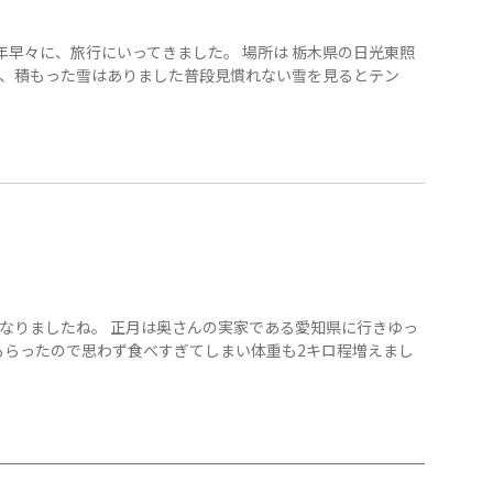
新年早々に、旅行にいってきました。 場所は 栃木県の日光東照
が、積もった雪はありました普段見慣れない雪を見るとテン
になりましたね。 正月は奥さんの実家である愛知県に行きゆっ
もらったので思わず食べすぎてしまい体重も2キロ程増えまし