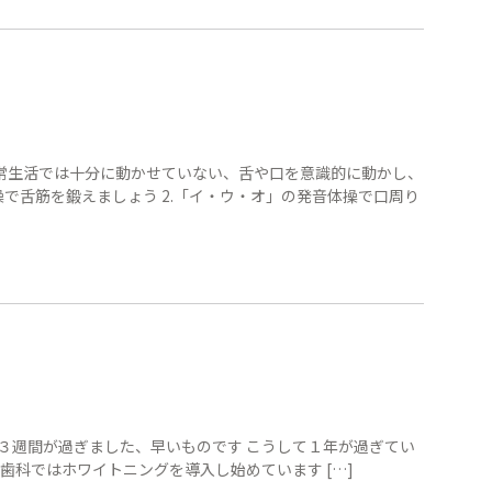
日常生活では十分に動かせていない、舌や口を意識的に動かし、
体操で舌筋を鍛えましょう 2.「イ・ウ・オ」の発音体操で口周り
て３週間が過ぎました、早いものです こうして１年が過ぎてい
歯科ではホワイトニングを導入し始めています […]